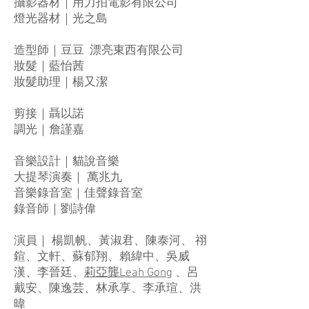
攝影器材｜用力拍電影有限公司
燈光器材｜光之島
造型師｜豆豆 ​ 漂亮東西有限公司
妝髮｜藍怡茜
妝髮助理｜楊又潔
剪接｜聶以諾
調光｜詹謹嘉
音樂設計｜
貓說音樂
大提琴演奏｜
萬兆九
音樂錄音室｜佳聲錄音室
錄音師｜劉詩偉
演員｜ 楊凱帆、黃淑君、陳泰河、 祤
鍹、文軒、蘇郁翔、賴緯中、吳威
漢、李晉廷、
莉亞龔Leah Gong
、呂
戴安、陳逸芸、林承享、李承瑄、洪
暐