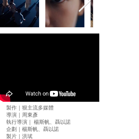
製作｜狠主流多媒體
導演｜周東彥
執行導演｜ 楊斯帆、聶以諾
企劃｜楊斯帆、聶以諾
製片｜洪珷 ​