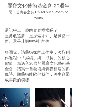
麗寶文化藝術基金會 20週年
鑿一首青春之詩 Chisel out a Poem of
Youth
還記得二十歲的青春模樣嗎？
是
勇敢追夢、是探索未知、是獨當一
面、還是迷惘中掙扎的你
狠團隊走訪藝術家的工作室，​​汲取創
作過程中「累績」與「成長」的核心
價值，為邁入20歲的麗寶文化藝術基
金會，譜寫一首藝術與青春相遇的影
像詩。願藝術能陪伴我們，將生命鑿
成喜歡的模樣