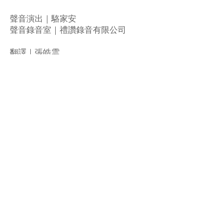
聲音演出｜駱家安
聲音錄音室｜禮讚錄音有限公司
翻譯｜張皓雲
感謝｜草口未影像工作室
特別感謝 ​ 藝術家 ｜木雕／董旻晋、
石雕／戴士偉、泥塑／林辰勳、大提
琴／萬兆九
Back