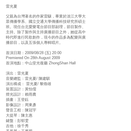
雷光夏
父親為台灣著名的作家雷驤，畢業於淡江大學大
眾傳播學系、國立交通大學傳播科技研究所碩士
班。現任台北愛樂電台節目部副理，節目製作、
主持。除了製作與主持廣播節目之外，她從高中
時代即進行民歌創作，現今的作品多為配樂與廣
播節目，以及五張個人專輯唱片。
2009/08/28 (五) 20:00
首演日期：
Premiered On 28th August 2009
首演地點：中山堂光復廳 ZhongShan Hall
演出：雷光夏
音樂總監：雷光夏/ 陳建騏
演出構成： 雷光夏/ 黎煥雄
裝置設計：黃怡儒
燈光設計：賴雨農
插畫：王登鈺
影像設計：周東彥
聲音工程：陳冠宇
大提琴：陳主惠
鍵盤：彭郁雯
吉他：徐千秀