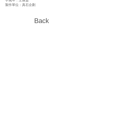
手風琴：王雁盟
製作單位：真石企劃
Back
11648 台北市文山區木柵路三段85巷23弄28
號6樓
6F., No.28, Aly. 23, Ln. 85, Sec. 3, Muzha Rd.,
Wenshan Dist., Taipei City 116, Taiwan