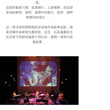
敦。
這城市氣味污濁、鼠輩橫行、人群擁擠，但這卻
是他的夢想、
愛戀、虛構中的權力、慾望，都即
將實現的地方……
以一座沒有時間限制的永恆城市為敘事起點，隨
著音樂吟遊者雷光夏的歌、語言、以及威廉莎士
比亞留下的那些祕密十四行詩，展開一場奇幻床
邊故事。