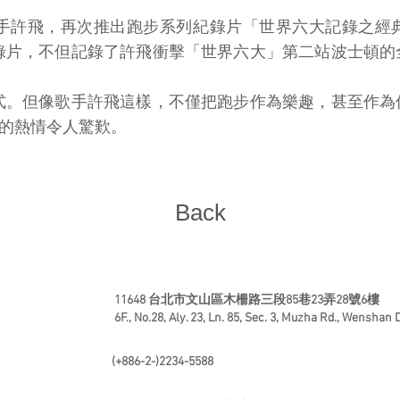
手許飛，再次推出跑步系列紀錄片「世界六大記錄之經
錄片，不但記錄了許飛衝擊「世界六大」第二站波士頓的
式。但像歌手許飛這樣，不僅把跑步作為樂趣，甚至作為
步的熱情令人驚歎。
Back
11648 台北市文山區木柵路三段85巷23弄28號6樓
6F., No.28, Aly. 23, Ln. 85, Sec. 3, Muzha Rd., Wenshan Di
(+886-2-)2234-5588