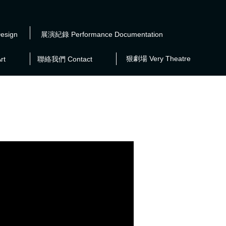
esign
展演紀錄 Performance Documentation
狠劇場 Very Theatre
rt
聯絡我們 Contact
」