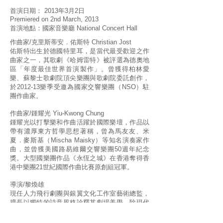
首演日期： 2013年3月2日
Premiered on 2nd March, 2013
首演地點：國家音樂廳 National Concert Hall
作曲家/克里斯蒂安．佑斯特 Christian Jost
佑斯特出生於德國特里耳，是當代最受歡迎之作
曲家之一，其歌劇《哈姆雷特》被評選為德奧地
區「年度最佳世界首演製作」。曾獲得柏林愛
樂、蘇黎士歌劇院頂尖樂團與歌劇院委託創作，
於2012-13樂季受邀為國家交響樂團（NSO）駐
團作曲家。
作曲家/鍾耀光 Yiu-Kwong Chung
鍾耀光以打擊樂和作曲活躍於國際樂壇，作品以
帶有濃厚東方哲學思想著稱，曾為馬友友、米
夏．麥斯基（Mischa Maisky）等知名演奏家作
曲，並曾獲美國路易維爾交響樂團50週年紀念
獎。大型國樂團作品《永恆之城》在香港奪得香
港中樂團21世紀國際作曲比賽原創組冠軍。
導演/黎煥雄
現任人力飛行劇團與銀翼文化工作室藝術總監，
擅長以獨特的詩意風格詮釋其劇場美學，除現代
劇場外，亦跨足多媒體音樂劇場領域，曾多次受
邀為國家交響樂團（NSO）導演歌劇，包括《貝