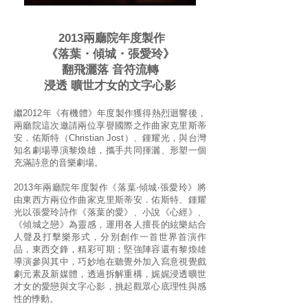
2013兩廳院年度製作
《落葉・傾城・張愛玲》
翻飛灑落 音符流轉
浸透 曠世才女的文字心影
繼2012年《有機體》年度製作獲得熱烈迴響後，
兩廳院這次邀請兩位享譽國際之作曲家克里斯蒂
安．佑斯特（Christian Jost）、鍾耀光，與台灣
知名劇場導演黎煥雄，攜手共同揮灑、形塑一個
充滿詩意的音樂劇場。
2013年兩廳院年度製作《落葉‧傾城‧張愛玲》將
由東西方兩位作曲家克里斯蒂安．佑斯特、鍾耀
光以張愛玲詩作《落葉的愛》、小說《心經》、
《傾城之戀》為靈感，運用各人擅長的絃樂結合
人聲及打擊樂形式，分別創作一首世界首演作
品，東西交鋒，精彩可期；堅強陣容還有黎煥雄
導演參與其中，巧妙地在聽覺外加入寫意視覺戲
劇元素及新媒體，透過拆解重構，娓娓浸透曠世
才女的愛戀與文字心影，挑起觀眾心底理性與感
性的悸動。