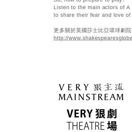
Listen to the main actors of 
to share their fear and love o
更多關於英國莎士比亞環球劇院
http://www.shakespearesglob