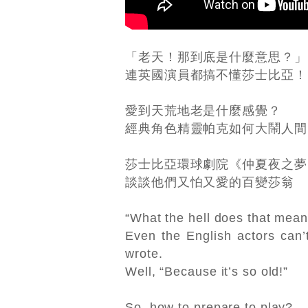
「老天！那到底是什麼意思？」
連英國演員都搞不懂莎士比亞！
愛到天荒地老是什麼感覺？
經典角色精靈帕克如何大鬧人間
莎士比亞環球劇院《仲夏夜之夢
談談他們又怕又愛的百變莎翁
“What the hell does that mean
Even the English actors can’
wrote.
Well, “Because it’s so old!”
So, how to prepare to play?