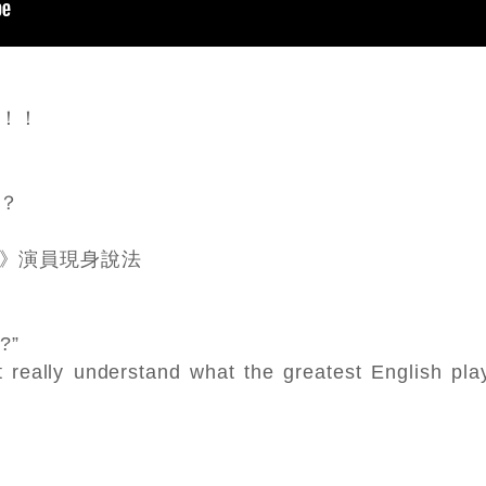
！！
？
》演員現身說法
?”
t really understand what the greatest English pl