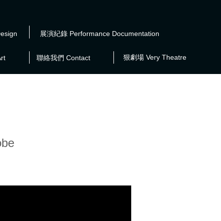
esign
展演紀錄 Performance Documentation
狠劇場 Very Theatre
rt
聯絡我們 Contact
obe