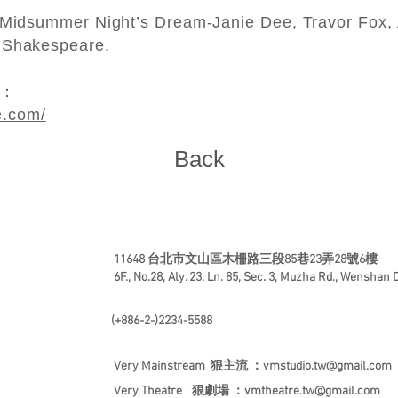
A Midsummer Night’s Dream-Janie Dee, Travor Fox, 
f Shakespeare.
：
e.com/
Back
11648 台北市文山區木柵路三段85巷23弄28號6樓
6F., No.28, Aly. 23, Ln. 85, Sec. 3, Muzha Rd., Wenshan Di
(+886-2-)2234-5588
Very Mainstream 狠主流 ：
vmstudio.tw@gmail.com
Very Theatre
狠劇場 ：
vmtheatre.tw@gmail.com