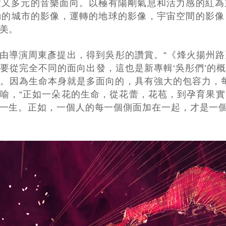
又多元的音樂面向。以­極有陽剛氣息和活力感的紅
動的城市的影像，運轉的地球的影像，宇宙空間的影
之美。
是由導演周東彥提出­，得到吳彤的讚賞。“《烽火揚州
必要從完全不同的面向出發，這也是新專輯‘吳彤們’的概
。因為生命本身就是多面向的，具有強大的包容力­，每
花做喻，“正如一朵­花的生命，從花蕾，花苞，到孕育果
享一生。正如，一個人的每一個側面加在一起，才是一個