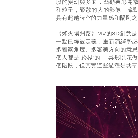
臉的變幻與多面，凸顯吳彤開放
和粒子，聚散的人的影像，流­
具有­超越時空的力量感和陽剛
《烽火揚州路》MV的3D創意
一點已經被定義，重­新演繹勢
多觀察角度、多審美方向的意思
個人都是‘跨界’的。”吳彤以
個階段，但其實這些­過程是共