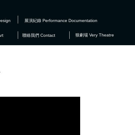
esign
展演紀錄 Performance Documentation
狠劇場 Very Theatre
rt
聯絡我們 Contact
>