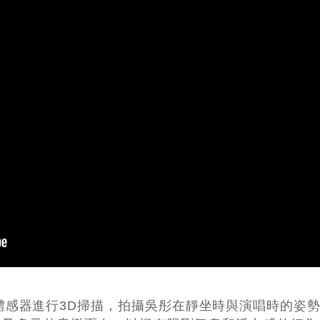
ct體感器進行3D掃描，拍攝吳彤在靜坐時與演唱時的­