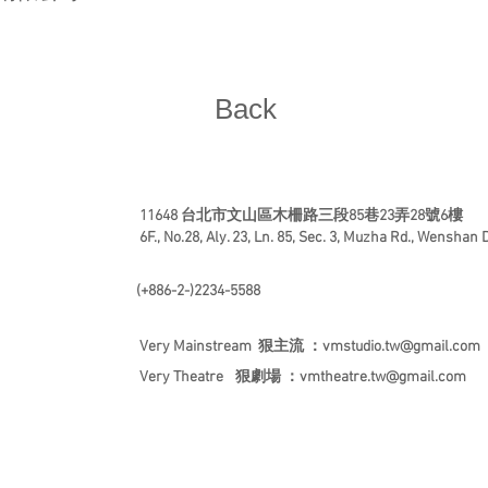
Back
11648 台北市文山區木柵路三段85巷23弄28號6樓
6F., No.28, Aly. 23, Ln. 85, Sec. 3, Muzha Rd., Wenshan Di
(+886-2-)2234-5588
Very Mainstream 狠主流 ：
vmstudio.tw@gmail.com
Very Theatre
狠劇場 ：
vmtheatre.tw@gmail.com