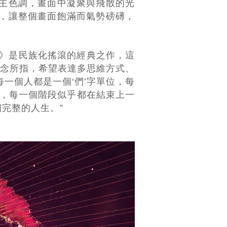
為主色調，畫面中凝聚與飛散的光
像，讓整個畫面飽滿而氣勢磅礡，
路》是民族化搖滾的經典之作，這
念所指，希望表達多思­維方式、
一個人都是一個‘們’字單位，每
實，每一個階段似乎都在結束上一
完整的人生。”