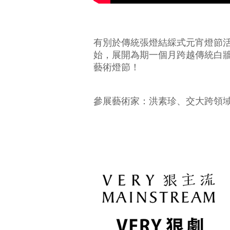
有別於傳統張燈結綵式元宵燈節活
始，展開為期一個月跨越傳統白牆
藝術燈節！
參展藝術家：洪素珍、交大跨領域藝術