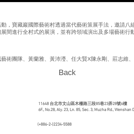
動，寶藏巖國際藝術村透過當代藝術策展手法，邀請八組­當
展間進行全村式的­展演，並有跨領域演出及多場藝術行
團隊、黃蘭雅、黃沛瀅、任大賢X陳永剛、莊志維、­林人中、I
Back
11648 台北市文山區木柵路三段85巷23弄28號6樓
6F., No.28, Aly. 23, Ln. 85, Sec. 3, Muzha Rd., Wenshan Di
(+886-2-)2234-5588