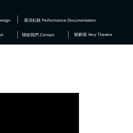
esign
展演紀錄 Performance Documentation
狠劇場 Very Theatre
rt
聯絡我們 Contact