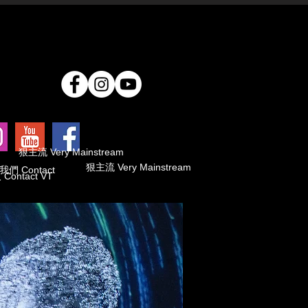
狠主流 Very Mainstream
狠主流 Very Mainstream
們 Contact
ontact VT