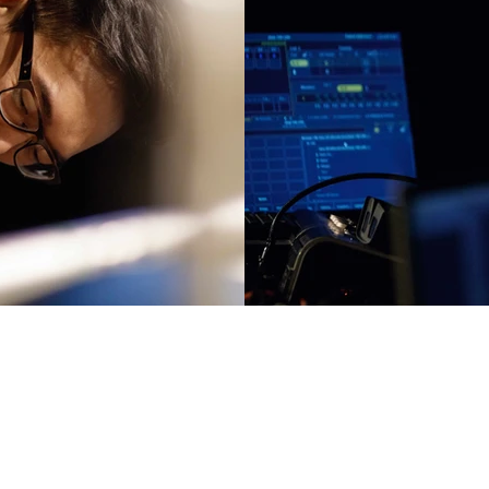
星的孩子—余瑞培｜技術
不假設結局的冒險，
同燈光設計
曾經看過的一個科學節目。 節目內容
（寫於2016年階段創作呈現
了從宇宙伊始，大霹靂那刻所生成的
國家、語言、文化、思考模式
各種噴發的塵埃與氣體、元素等物質
能量和時間無以可計。個人與