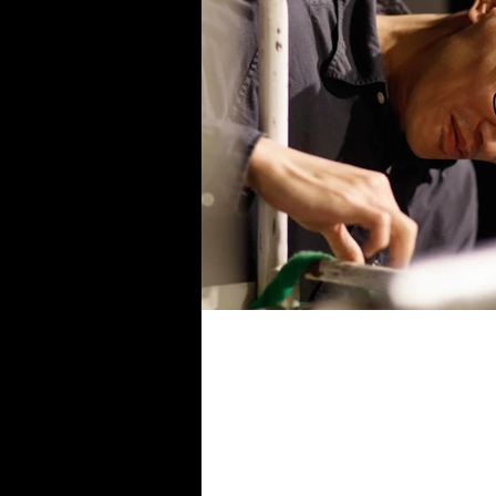
我們都是宇宙的塵埃、星
總監
在光年紀事的排練期間，我常常想起
主要在探究地球成形的歷史。它描述
氫、氦、還有衰敗爆炸的古老星球、