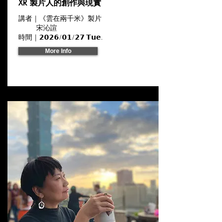
XR 製片人的創作與現實
講者｜《雲在兩千米》製片
宋沁諠
時間｜𝟮𝟬𝟮𝟲/𝟬𝟭/𝟮𝟳 𝗧𝘂𝗲.
More Info