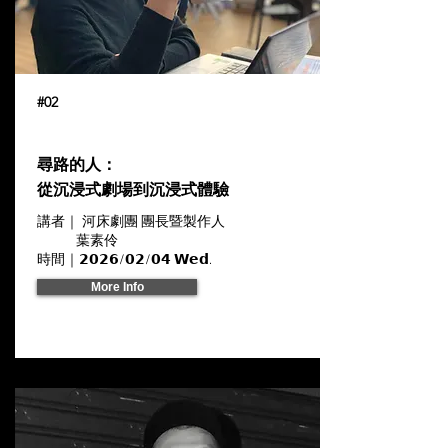
#02
尋路的人：
從沉浸式劇場到沉浸式體驗
講者｜ 河床劇團 團長暨製作人
葉素伶
時間｜𝟮𝟬𝟮𝟲/𝟬𝟮/𝟬𝟰 𝗪𝗲𝗱. ​
More Info