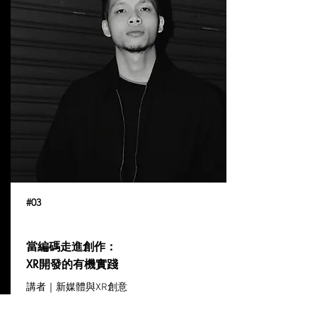
#03
當編碼走進創作：
XR開發的有機實踐
講者｜新媒體與XR創意
技術開發者 黃郁傑
時間｜𝟮𝟬𝟮𝟲/𝟬𝟯/𝟬𝟰 𝗪𝗲𝗱.