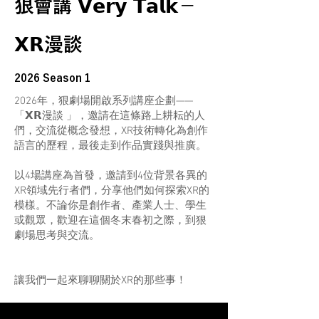
狠會講 𝗩𝗲𝗿𝘆 𝗧𝗮𝗹𝗸－
𝗫𝗥漫談
2026 Season 1
2026年，狠劇場開啟系列講座企劃——
「𝗫𝗥漫談 」，邀請在這條路上耕耘的人
們，交流從概念發想，XR技術轉化為創作
語言的歷程，最後走到作品實踐與推廣。
以4場講座為首發，邀請到4位背景各異的
XR領域先行者們，分享他們如何探索XR的
模樣。不論你是創作者、產業人士、學生
或觀眾，歡迎在這個冬末春初之際，到狠
劇場思考與交流。
讓我們一起來聊聊關於XR的那些事！