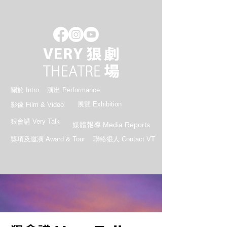
關於 Intro
演出 Performance
展覽 Exhibition
影像 Film & Video
狠會講 Very Talk
媒體報導 Media Reports
獎項及邀演 Award & Tour
聯絡狠人 Contact VT